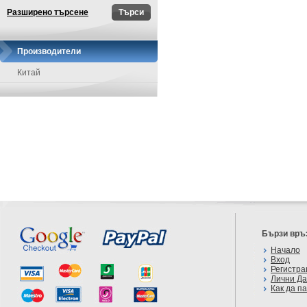
Разширено търсене
Производители
Китай
Бързи връ
Начало
Вход
Регистра
Лични Д
Как да п