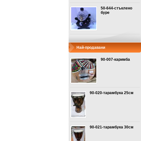
50-644-стъклено
буре
Най-продавани
90-007-каримба
90-020-тарамбука 25см
90-021-тарамбука 30см