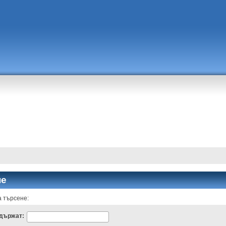
не
 търсене:
ъдържат: