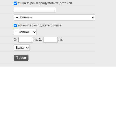
също търси в продуктовите детайли
включително подкатегориите
От
лв. До
лв.