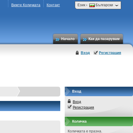
›
Вижте Количката
Контакт
Език
Български
Начало
Как да пазарувам
Вход
Регистрация
Вход
Вход
Регистрация
Количка
Количката е празна.