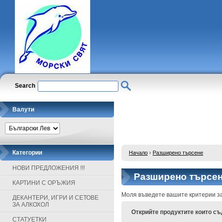
Search
Валути
Категории
Начало
›
Разширено търсене
НОВИ ПРЕДЛОЖЕНИЯ !!!
Разширено търсе
КАРТИНИ С ОРЪЖИЯ
Моля въведете вашите критерии за
ДЕКАНТЕРИ, ИГРИ И СЕТОВЕ
ЗА АЛКОХОЛ
Открийте продуктите които с
СТАТУЕТКИ