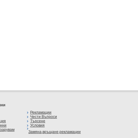
зки
Рекламации
Чести Въпроси
ция
Търсене
анни
Условия
азарувам
Замяна,връщане,рекламации