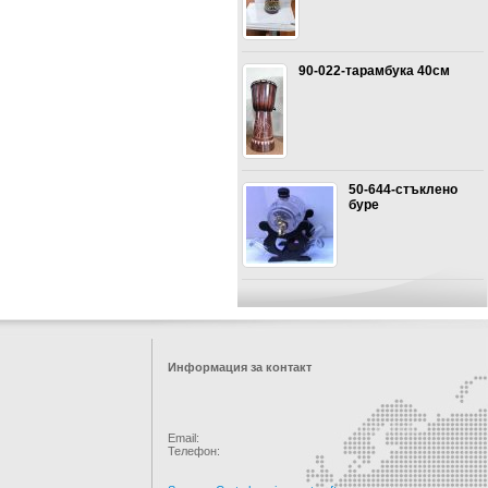
90-022-тарамбука 40см
50-644-стъклено
буре
Информация за контакт
Email:
Телефон: